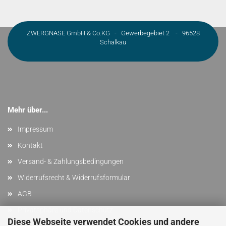
ZWERGNASE GmbH & Co.KG - Gewerbegebiet 2 - 96528
Schalkau
Mehr über...
Impressum
Kontakt
Versand- & Zahlungsbedingungen
Widerrufsrecht & Widerrufsformular
AGB
Privatsphäre und Datenschutz
Diese Webseite verwendet Cookies und andere