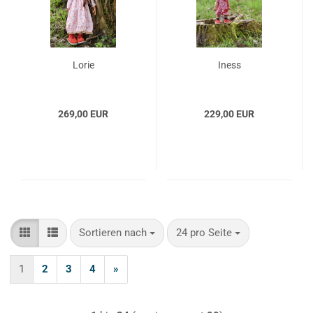
Lorie
Iness
269,00 EUR
229,00 EUR
Sortieren nach
pro Seite
Sortieren nach
24 pro Seite
1
2
3
4
»