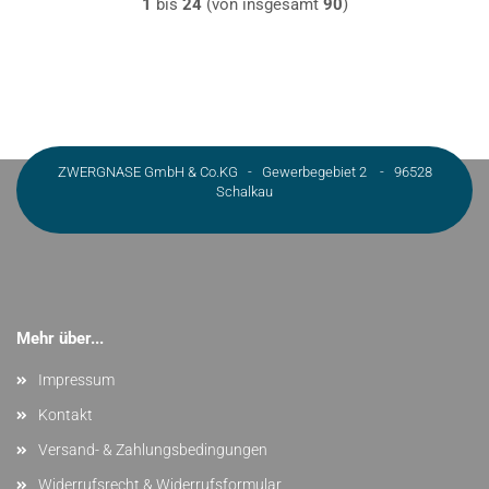
1
bis
24
(von insgesamt
90
)
ZWERGNASE GmbH & Co.KG - Gewerbegebiet 2 - 96528
Schalkau
Mehr über...
Impressum
Kontakt
Versand- & Zahlungsbedingungen
Widerrufsrecht & Widerrufsformular