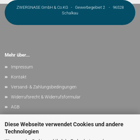
ZWERGNASE GmbH & Co.KG - Gewerbegebiet 2 - 96528
Schalkau
Mehr über...
Impressum
Kontakt
Versand- & Zahlungsbedingungen
Widerrufsrecht & Widerrufsformular
AGB
Privatsphäre und Datenschutz
Diese Webseite verwendet Cookies und andere
Cookie Einstellungen
Technologien