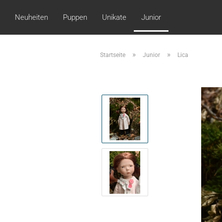
Neuheiten
Puppen
Unikate
Junior
»
»
Startseite
Junior
Lica