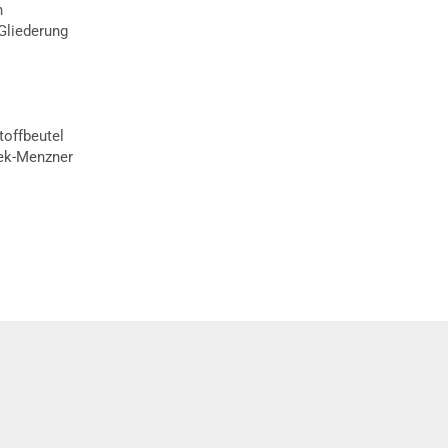
h
Gliederung
toffbeutel
lek-Menzner